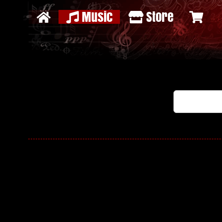
Music
Store