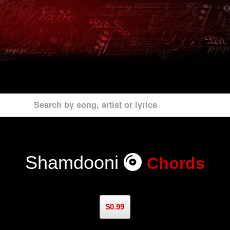
Search by song, artist or lyrics
Shamdooni
Chords
$0.99