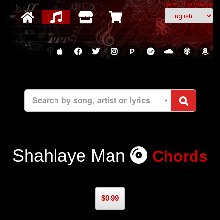
Select Language
P
Search by song, artist or lyrics
Shahlaye Man
Chords
$0.99