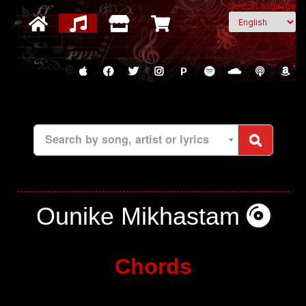
Select Language
P
Search by song, artist or lyrics
Ounike Mikhastam
Chords