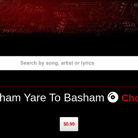
Search by song, artist or lyrics
ham Yare To Basham
Ch
$0.99