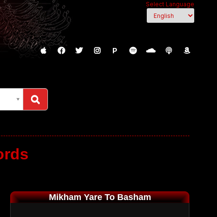
Select Language
P
ords
Mikham Yare To Basham