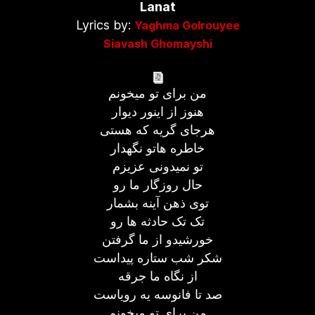
Lanat
Lyrics by:
Yaghma Golrouyee
Siavash Ghomayshi
من برای تو میخونم
هنوز از اینور دیوار
هرجای گریه که هستی
خاطره هاتو نگهدار
تو نمیدونی عزیزم
حال روزگار ما رو
توی ذهن آینه بشمار
تک تک حادثه ها رو
خورشیدو از ما گرفتن
شکر شب ستاره پیداست
از نگاه ما جرقه
صد تا فانوسه یه رویاست
من برای تو میخونم