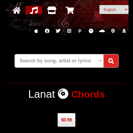
Select Language
P
Search by song, artist or lyrics
Lanat
Chords
$0.99