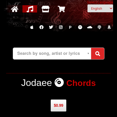
Select Language
P
Search by song, artist or lyrics
Jodaee
Chords
$0.99