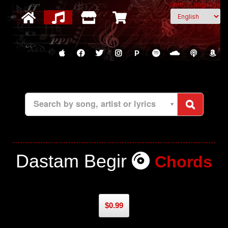
Select Language
P
Search by song, artist or lyrics
Dastam Begir
Chords
$0.99