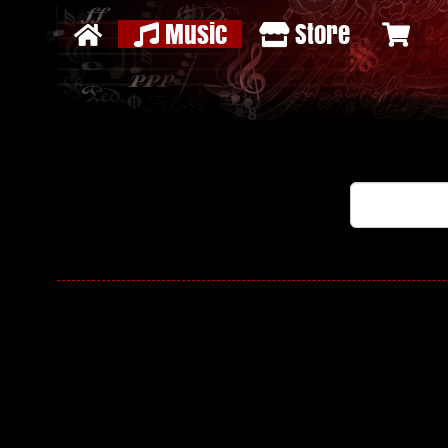
Music
Store