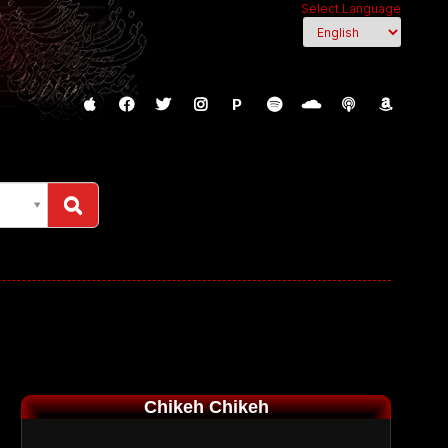
Select Language
P
Chikeh Chikeh