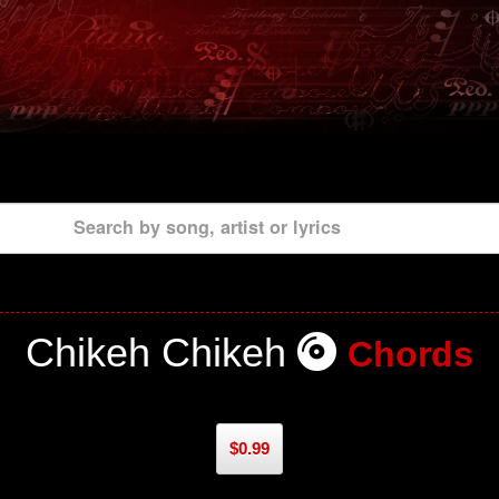
Search by song, artist or lyrics
Chikeh Chikeh
Chords
$0.99