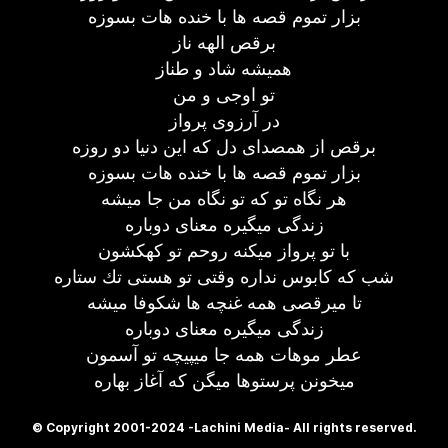
بزار تموم قصه ها با خنده هات بسوزه
برقص الهه ناز
همیشه شاد و طناز
تو اوجی و من
در آرزوی پرواز
برقص از همصدای دل كه این دنیا دو روزه
بزار تموم قصه ها با خنده هات بسوزه
هر نگاه تو كه تو نگاه من جا میشه
زندگی میگیره معنای دوباره
با تو پرواز میكنه روحم تو كهكشون
شب كه كابوس نداره وقتی تو هستی تك ستاره
تا میرقصی همه غنچه ها شكوفا میشه
زندگی میگیره معنای دوباره
عطر موهات همه جا میپیچه تو آسمون
میخونن پرستوها میگن كه آغاز بهاره
© Copyright 2001-2024 -Lachini Media- All rights reserved.