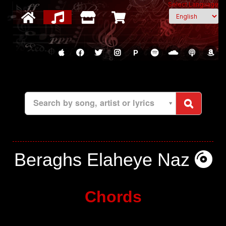
Select Language
P
Search by song, artist or lyrics
Beraghs Elaheye Naz
Chords