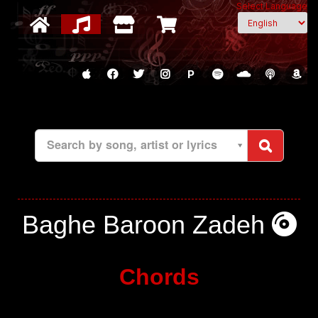
Select Language
P
Search by song, artist or lyrics
Baghe Baroon Zadeh
Chords