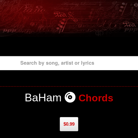
Search by song, artist or lyrics
BaHam
Chords
$0.99