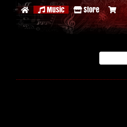
Music
Store