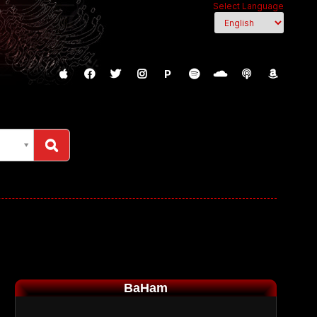
Select Language
P
BaHam