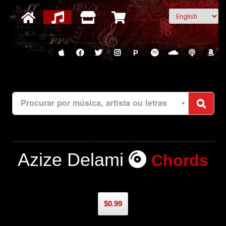
Selecionar idioma
P
Procurar por música, artista ou letras
Azize Delami
Chords
$0.99