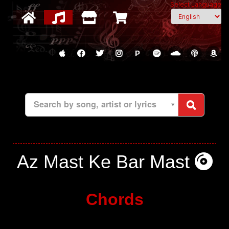
Select Language
P
Search by song, artist or lyrics
Az Mast Ke Bar Mast
Chords