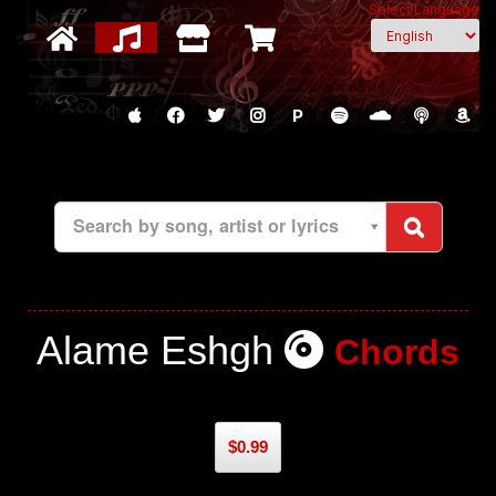
Select Language
P
Search by song, artist or lyrics
Alame Eshgh
Chords
$0.99