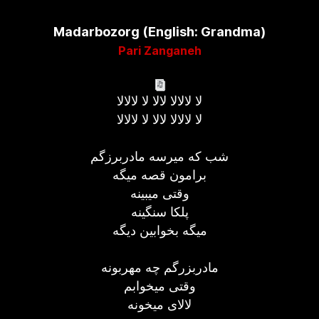
Madarbozorg (English: Grandma)
Pari Zanganeh
لا لالالا لالا لا لالالا
لا لالالا لالا لا لالالا
شب که میرسه مادربرزگم
برامون قصه میگه
وقتی میبینه
پلکا سنگینه
میگه بخوابین دیگه
مادربزرگم چه مهربونه
وقتی میخوابم
لالای میخونه