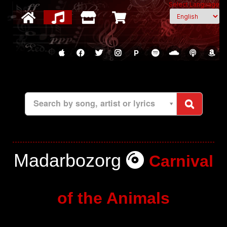
Select Language
P
Search by song, artist or lyrics
Madarbozorg
Carnival
of the Animals