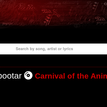
Search by song, artist or lyrics
bootar
Carnival of the Ani