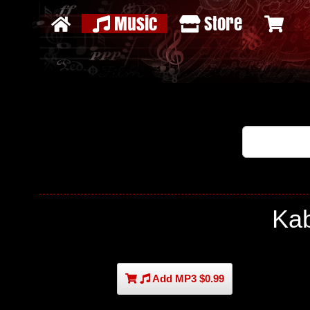
Music
Store
Ka
Add MP3 $0.99