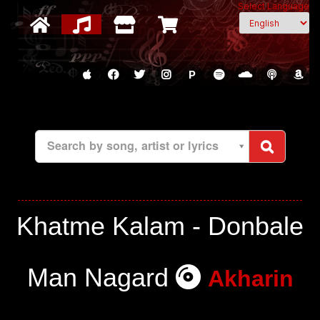
Select Language
P
Search by song, artist or lyrics
Khatme Kalam - Donbale
Man Nagard
Akharin