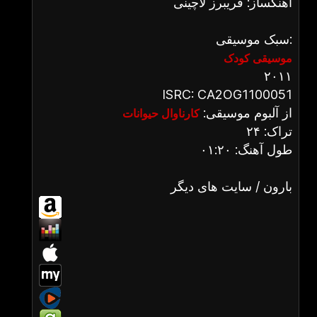
آهنگساز: فریبرز لاچینی
سبک موسیقی:
موسیقی کودک
۲۰۱۱
ISRC: CA2OG1100051
از آلبوم موسیقی:
کارناوال حیوانات
تراک: ۲۴
طول آهنگ: ۰۱:۲۰
بارون / سایت های دیگر