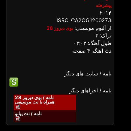
پیشرفته
۲۰۱۴
ISRC: CA2OG1200273
از آلبوم موسیقی:
بوی دیروز 28
تراک: ۴
طول آهنگ: ۰۳:۰۲
نت آهنگ: ۴ صفحه
نامه / سایت های دیگر
نامه / اجراهای دیگر
نامه / بوی دیروز 28
همراه با نت موسیقی
نامه / نت پیانو