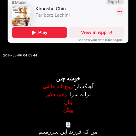
2014-05-06 04:05:44
خوشه چین
آهنگساز:
روح الله خالقی
ترانه سرا:
رحیم فکور
بنان
ویگن
من که فرزند این سرزمینم