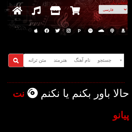
انتخاب زبان
P
جستجو نام آهنگ هنرمند متن ترانه
حالا باور بکنم یا نکنم
نت
پیانو