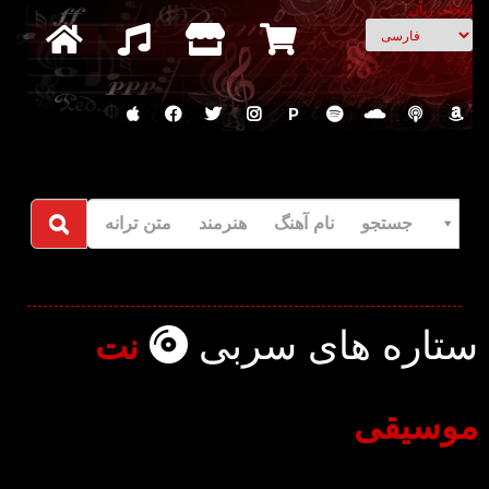
انتخاب زبان
P
جستجو نام آهنگ هنرمند متن ترانه
ستاره های سربی
نت
موسیقی