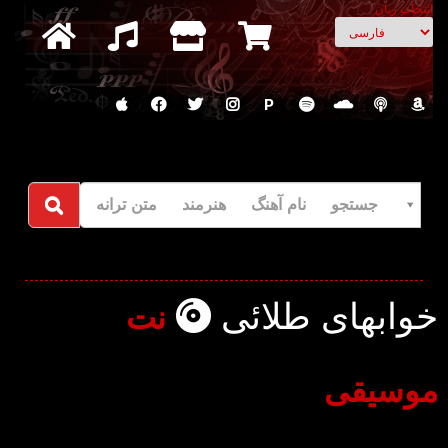
انتخاب زبان
P
جستجو نام آهنگ هنرمند متن ترانه
خوابهای طلائی
نت
موسیقی