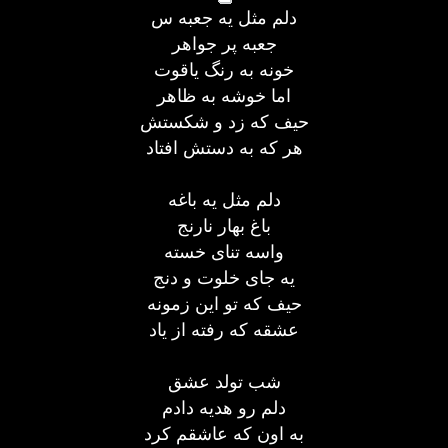
دلم مثل یه جعبه س
جعبه پر جواهر
خونه به رنگ یاقوت
اما خوشه به ظاهر
حیف كه زد و شكستش
هر كه به دستش افتاد
دلم مثل یه باغه
باغ بهار نارنج
واسه تنای خسته
یه جای خلوت و دنج
حیف كه تو این زمونه
عشقه كه رفته از یاد
شب تولد عشق
دلم رو هدیه دادم
به اون كه عاشقم كرد