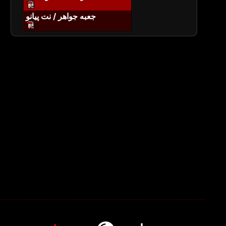
جعبه جواهر / نت پیانو