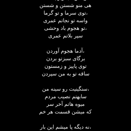
هی منو شستن و شستن
توی سرما و تو گرما،
واسه تو نجاتم عمری
تو هجوم باد وحشی،
سپر بلاتم عمری
آدما هجوم آوردن،
برگای سبزتو بردن
توی پاییز و زمستون
ساقه تو به من سپردن
سنگینیت رو سینه من،
سایهتم نصیب مردم
میوه هاتم آخر سر
که میشن قسمت هر خم
نه دیگه پا میشم این بار،