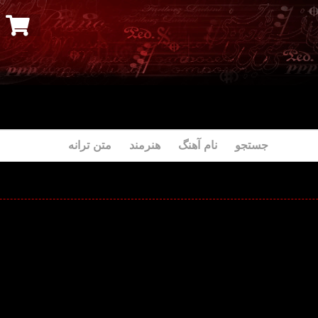
جستجو نام آهنگ هنرمند متن ترانه