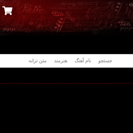
جستجو نام آهنگ هنرمند متن ترانه