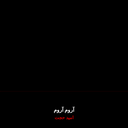
آروم آروم
امید حجت