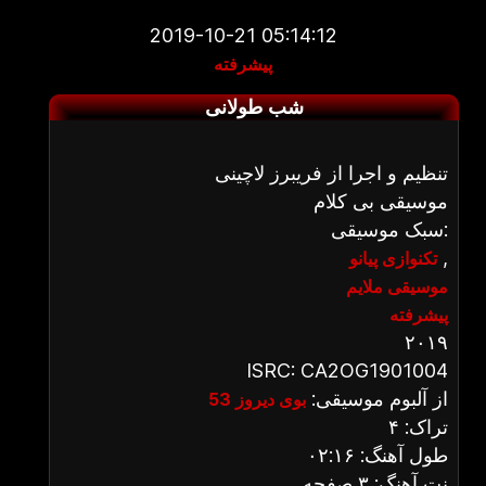
2019-10-21 05:14:12
پیشرفته
شب طولانی
تنظیم و اجرا از فریبرز لاچینی
موسیقی بی کلام
سبک موسیقی:
,
تکنوازی پیانو
موسیقی ملایم
پیشرفته
۲۰۱۹
ISRC: CA2OG1901004
از آلبوم موسیقی:
بوی دیروز 53
تراک: ۴
طول آهنگ: ۰۲:۱۶
نت آهنگ: ۳ صفحه