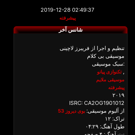
2019-12-28 02:49:37
پیشرفته
شانس آخر
تنظیم و اجرا از فریبرز لاچینی
موسیقی بی کلام
سبک موسیقی:
,
تکنوازی پیانو
موسیقی ملایم
پیشرفته
۲۰۱۹
ISRC: CA2OG1901012
از آلبوم موسیقی:
بوی دیروز 53
تراک: ۱۲
طول آهنگ: ۰۴:۲۹
نت آهنگ: ۴ صفحه