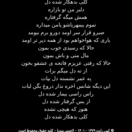
کلی بدهکار شده دل
دلبر من تو بازاره
همش میگه گرفتاره
تموم بیمهریاشو پامن میذاره
صبرو قرار سر اومد دورو برم نیومد
یاری که هواخواهم بود از همه دیر تر اومد
حالا که رسیدی خوب بمون
مال منی و باش بمون
حالا که رفتی عزیزم فاتحه ی عشقو بخون
از ته دل میگم برات
یه عمر نشسته دل بپات
این دیگه شانس اخره نذار دروغ بگن لبات
راس راسی بیمار شده دل
از بس گرفتار شده دل
هنوز که هیچی نشده
کلی بدهکار شده دل
© کپی رایت ۱۳۷۹ - ۱۴۰۱ - لاچینی میدیا - کلیه حقوق محفوظ است