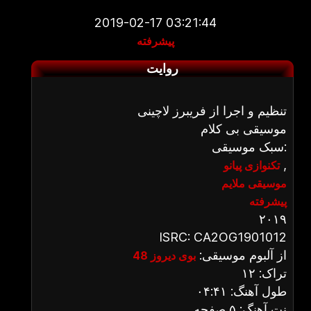
2019-02-17 03:21:44
پیشرفته
روایت
تنظیم و اجرا از فریبرز لاچینی
موسیقی بی کلام
سبک موسیقی:
,
تکنوازی پیانو
موسیقی ملایم
پیشرفته
۲۰۱۹
ISRC: CA2OG1901012
از آلبوم موسیقی:
بوی دیروز 48
تراک: ۱۲
طول آهنگ: ۰۴:۴۱
نت آهنگ: ۵ صفحه