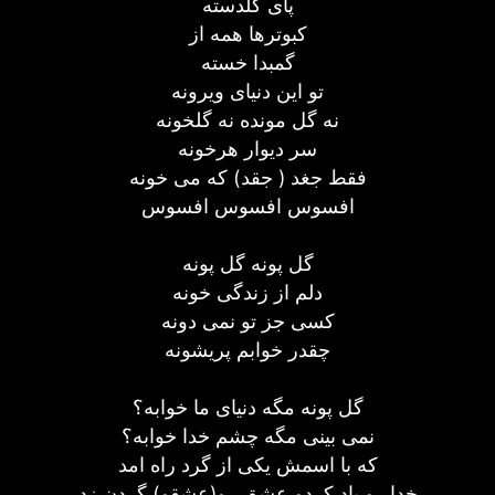
پای گلدسته
کبوترها همه از
گمبدا خسته
تو این دنیای ویرونه
نه گل مونده نه گلخونه
سر دیوار هرخونه
فقط جغد ( جقد) که می خونه
افسوس افسوس افسوس
گل پونه گل پونه
دلم از زندگی خونه
کسی جز تو نمی دونه
چقدر خوابم پریشونه
گل پونه مگه دنیای ما خوابه؟
نمی بینی مگه چشم خدا خوابه؟
که با اسمش یکی از گرد راه امد
خدا رو یاد کردو عشق رو(عشقو) گردن زد