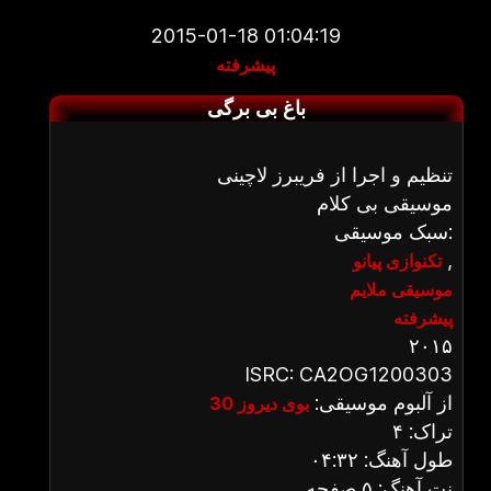
2015-01-18 01:04:19
پیشرفته
باغ بی برگی
تنظیم و اجرا از فریبرز لاچینی
موسیقی بی کلام
سبک موسیقی:
,
تکنوازی پیانو
موسیقی ملایم
پیشرفته
۲۰۱۵
ISRC: CA2OG1200303
از آلبوم موسیقی:
بوی دیروز 30
تراک: ۴
طول آهنگ: ۰۴:۳۲
نت آهنگ: ۵ صفحه