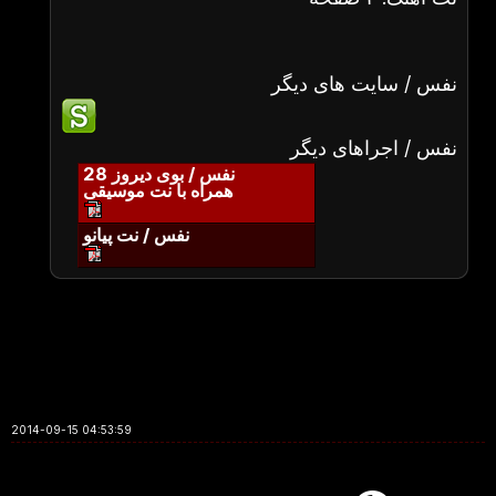
نفس / سایت های دیگر
نفس / اجراهای دیگر
نفس / بوی دیروز 28
همراه با نت موسیقی
نفس / نت پیانو
2014-09-15 04:53:59