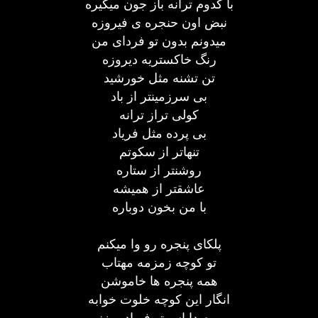
با کدوم ترانه باز جون میگیره
نبض اون حنجره ی فیروزه
میدونم بدون تو فردای من
رنگ خاکستریه دیروزه
تن تشنه مثل خورشید
بی سرزمینتر از باد
کولی تراز ترانه
بی پرده مثل فریاد
تنهاتر از سکوتم
روشنتر از ستاره
عاشقتر از همیشه
با من بخون دوباره
پلکای پنجره رو وا میکنم
تو کوچه زمزمه مهتاب
همه پنجره ها خاموشن
انگار این کوچه خلوت خوابه
بی صدا اسمتو فریاد میزنم