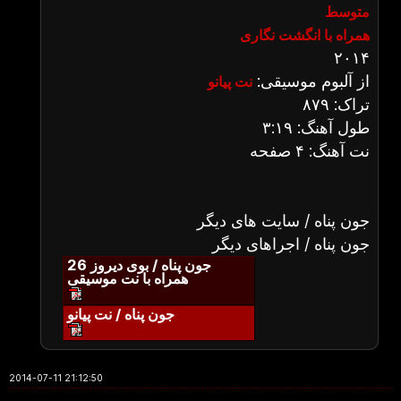
متوسط
همراه با انگشت نگاری
۲۰۱۴
از آلبوم موسیقی:
نت پیانو
تراک: ۸۷۹
طول آهنگ: ۳:۱۹
نت آهنگ: ۴ صفحه
جون پناه / سایت های دیگر
جون پناه / اجراهای دیگر
جون پناه / بوی دیروز 26
همراه با نت موسیقی
جون پناه / نت پیانو
2014-07-11 21:12:50