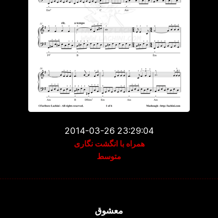
2014-03-26 23:29:04
همراه با انگشت نگاری
متوسط
معشوق