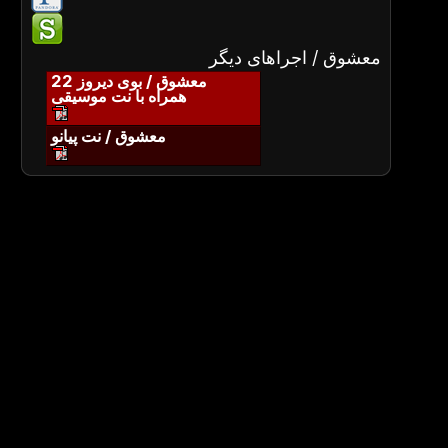
معشوق / اجراهای دیگر
معشوق / بوی دیروز 22
همراه با نت موسیقی
معشوق / نت پیانو