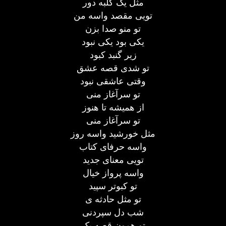
مثل یک کلبه دور
تویی مقصد واسه من
تو منو صدا بزن
یکی بود یکی نبود
زیر گنبد کبود
تو شدی قصه عشق
وقتی عاشقی نبود
تو سرآغاز منی
از همیشه تا هنوز
تو سرآغاز منی
مثل خورشید واسه روز
واسه حرفای کتاب
تویی معنای جدید
واسه پرواز خیال
تو کبوتر سپید
تو مثل حادثه ی
شب دل سپردنی
تو همون قصه یک