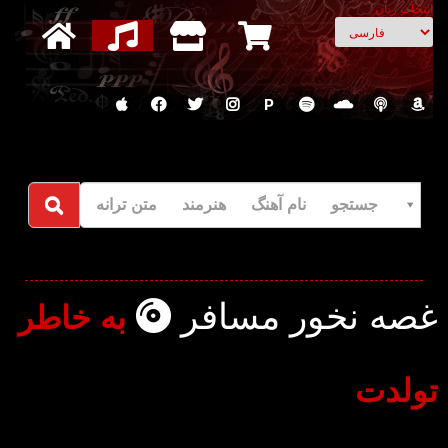
انتخاب زبان
P
جستجو نام آهنگ هنرمند متن ترانه
غصه نخور مسافر
به خاطر
تولدت