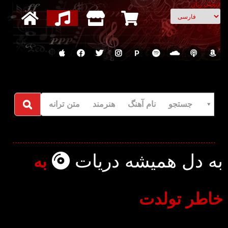
انتخاب زبان
P
جستجو نام آهنگ هنرمند متن ترانه
به دل همیشه دریات
به
خاطر تولدت