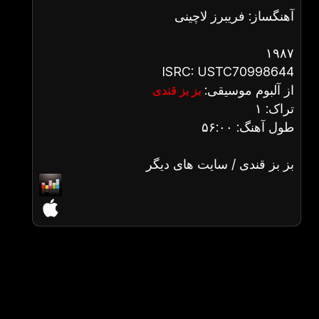
آهنگساز: فریبرز لاچینی
۱۹۸۷
ISRC: USTC70998644
از آلبوم موسیقی:
بز بز قندی
تراک: ۱
طول آهنگ: ۵۶:۰۰
بز بز قندی / سایت های دیگر