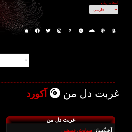
انتخاب زبان
P
غربت دل من
آکورد
غربت دل من
آهنگساز:
سیاوش قمیشی