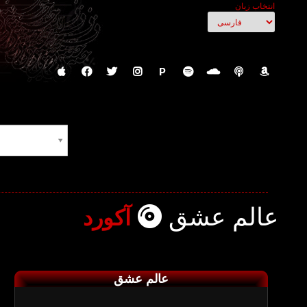
انتخاب زبان
P
عالم عشق
آکورد
عالم عشق