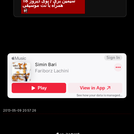
سیمین بری / بوی دیروز 18
همراه با نت موسیقی
2013-05-09 20:57:26
سیمین بری