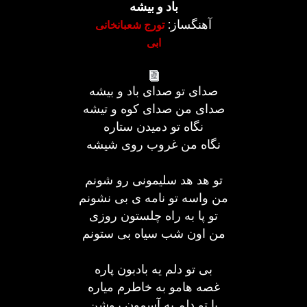
باد و بیشه
آهنگساز:
تورج شعبانخانی
ابی
صدای تو صدای باد و بیشه
صدای من صدای کوه و تیشه
نگاه تو دمیدن ستاره
نگاه من غروب روی شیشه
تو هد هد سلیمونی رو شونم
من واسه تو نامه ی بی نشونم
تو پا به راه چلستون روزی
من اون شب سیاه بی ستونم
بی تو دلم یه بادبون پاره
غصه هامو به خاطرم میاره
با تو دلم یه آسمون روشن