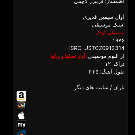
آهنگساز: فریبرز لاچینی
آواز: سیمین قدیری
سبک موسیقی:
موسیقی کودک
۱۹۷۶
ISRC: USTCZ0912314
از آلبوم موسیقی:
آواز فصلها و رنگها
تراک: ۱۲
طول آهنگ: ۰۴:۲۵
باران / سایت های دیگر