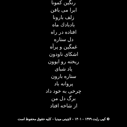
رنگين كمونا
ابرا می بافن
زلف بارونا
بادبادك ماه
افتاده در راه
دل ستاره
غمگين و پرآه
اشكای ناودون
ريخته رو ايوون
ياد شبای
ستاره بارون
پروانه باد
چرخی به خود داد
برگ دل من
از شاخه افتاد
© کپی رایت ۱۳۷۹ - ۱۴۰۱ - لاچینی میدیا - کلیه حقوق محفوظ است